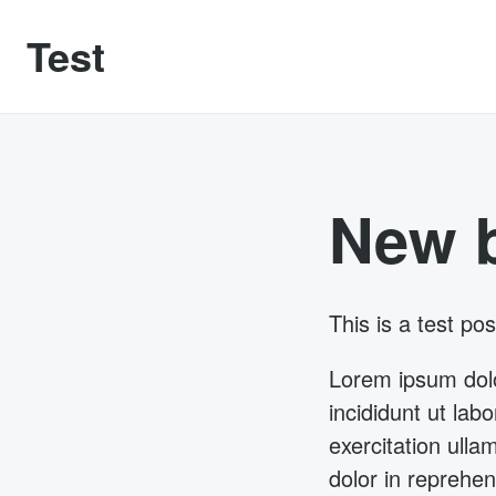
Skip to main content
Test
New b
This is a test pos
Lorem ipsum dolo
incididunt ut la
exercitation ulla
dolor in reprehend